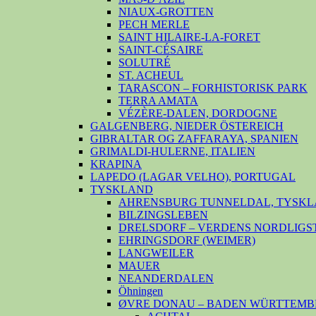
NIAUX-GROTTEN
PECH MERLE
SAINT HILAIRE-LA-FORET
SAINT-CÉSAIRE
SOLUTRÉ
ST. ACHEUL
TARASCON – FORHISTORISK PARK
TERRA AMATA
VÉZÈRE-DALEN, DORDOGNE
GALGENBERG, NIEDER ÖSTEREICH
GIBRALTAR OG ZAFFARAYA, SPANIEN
GRIMALDI-HULERNE, ITALIEN
KRAPINA
LAPEDO (LAGAR VELHO), PORTUGAL
TYSKLAND
AHRENSBURG TUNNELDAL, TYSKL
BILZINGSLEBEN
DRELSDORF – VERDENS NORDLIGS
EHRINGSDORF (WEIMER)
LANGWEILER
MAUER
NEANDERDALEN
Öhningen
ØVRE DONAU – BADEN WÜRTTEMB