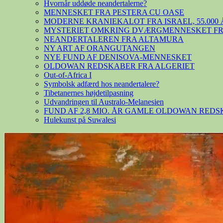
Hvornår uddøde neandertalerne?
MENNESKET FRA PESTERA CU OASE
MODERNE KRANIEKALOT FRA ISRAEL, 55.000 
MYSTERIET OMKRING DVÆRGMENNESKET FRA
NEANDERTALEREN FRA ALTAMURA
NY ART AF ORANGUTANGEN
NYE FUND AF DENISOVA-MENNESKET
OLDOWAN REDSKABER FRA ALGERIET
Out-of-Africa I
Symbolsk adfærd hos neandertalere?
Tibetanernes højdetilpasning
Udvandringen til Australo-Melanesien
FUND AF 2,8 MIO. ÅR GAMLE OLDOWAN RED
Hulekunst på Suwalesi