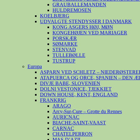
GRAUBALLEMANDEN
HULDREMOSEN
KOELBJERG
UDVALGTE STENDYSSER I DANMARK
KONG ASGERS HØJ, MØN
KONGEHØJEN VED MARIAGER
PORSKÆR
SØMARKE
STENVAD
TULLEBØLLE
TUSTRUP
Europa
ASPARN VED SCHLETZ – NIEDERØSTERE
ATAPUERCA OG ORCE, SPANIEN – DEN 
DIVJE BABE, SLOVENIEN
DOLNI VESTONICE, TJEKKIET
DOWN HOUSE, KENT, ENGLAND
FRANKRIG
ARAGO
Arcy-Sur-Cure – Grotte du Rennes
AURICNAC
BIACHE-SAINT-VAAST
CARNAC
CHATELPERRON
MAS-D’AZIL