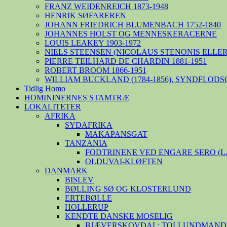
FRANZ WEIDENREICH 1873-1948
HENRIK SØFAREREN
JOHANN FRIEDRICH BLUMENBACH 1752-1840
JOHANNES HOLST OG MENNESKERACERNE
LOUIS LEAKEY 1903-1972
NIELS STEENSEN (NICOLAUS STENONIS ELLER 
PIERRE TEILHARD DE CHARDIN 1881-1951
ROBERT BROOM 1866-1951
WILLIAM BUCKLAND (1784-1856), SYNDFLODS
Tidlig Homo
HOMININERNES STAMTRÆ
LOKALITETER
AFRIKA
SYDAFRIKA
MAKAPANSGAT
TANZANIA
FODTRINENE VED ENGARE SERO (
OLDUVAI-KLØFTEN
DANMARK
BISLEV
BØLLING SØ OG KLOSTERLUND
ERTEBØLLE
HOLLERUP
KENDTE DANSKE MOSELIG
BJÆVERSKOVDAL: TOLLUNDMANDE