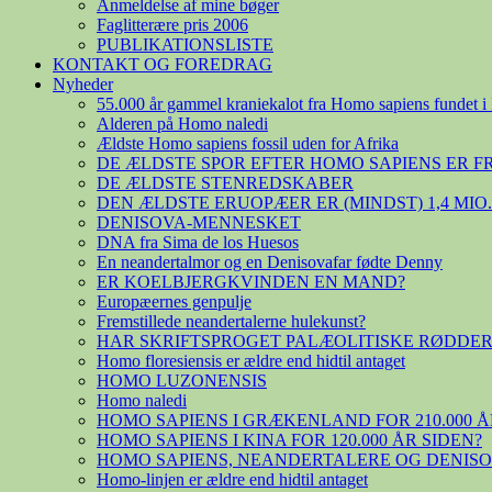
Anmeldelse af mine bøger
Faglitterære pris 2006
PUBLIKATIONSLISTE
KONTAKT OG FOREDRAG
Nyheder
55.000 år gammel kraniekalot fra Homo sapiens fundet i 
Alderen på Homo naledi
Ældste Homo sapiens fossil uden for Afrika
DE ÆLDSTE SPOR EFTER HOMO SAPIENS ER 
DE ÆLDSTE STENREDSKABER
DEN ÆLDSTE ERUOPÆER ER (MINDST) 1,4 MIO
DENISOVA-MENNESKET
DNA fra Sima de los Huesos
En neandertalmor og en Denisovafar fødte Denny
ER KOELBJERGKVINDEN EN MAND?
Europæernes genpulje
Fremstillede neandertalerne hulekunst?
HAR SKRIFTSPROGET PALÆOLITISKE RØDDER
Homo floresiensis er ældre end hidtil antaget
HOMO LUZONENSIS
Homo naledi
HOMO SAPIENS I GRÆKENLAND FOR 210.000 Å
HOMO SAPIENS I KINA FOR 120.000 ÅR SIDEN?
HOMO SAPIENS, NEANDERTALERE OG DENIS
Homo-linjen er ældre end hidtil antaget