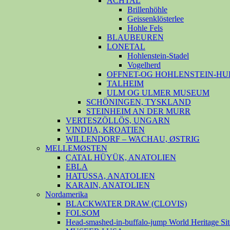
ACHTAL
Brillenhöhle
Geissenklösterlee
Hohle Fels
BLAUBEUREN
LONETAL
Hohlenstein-Stadel
Vogelherd
OFFNET-OG HOHLENSTEIN-HU
TALHEIM
ULM OG ULMER MUSEUM
SCHÖNINGEN, TYSKLAND
STEINHEIM AN DER MURR
VERTESZÖLLÖS, UNGARN
VINDIJA, KROATIEN
WILLENDORF – WACHAU, ØSTRIG
MELLEMØSTEN
ÇATAL HÜYÜK, ANATOLIEN
EBLA
HATUSSA, ANATOLIEN
KARAIN, ANATOLIEN
Nordamerika
BLACKWATER DRAW (CLOVIS)
FOLSOM
Head-smashed-in-buffalo-jump World Heritage Sit