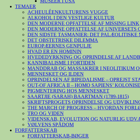
MUSEER I USA
TEMAER
ACHEULÉENKULTURENS VUGGE
ALKOHOL I DEN VESTLIGE KULTUR
DEN MODERNE OPFATTELSE AF MISSING LINK
DEN MODERNE OPFATTELSE AF UNIVERSETS 
DEN SIDSTE TASMANIER: DET PALÆOLITISK
DET OBSTETRISKE DILEMMA
EUROPÆERNES GENPULJE
HVAD ER EN HOMININ
HVEDEDYRKNING OG OPRINDELSE AF LAND
KANNIBALISME I FORTIDEN
MANDDRAB OG MASSAKRER I NEOLITIKUM O
MENNESKET OG ILDEN
OPRINDELSEN AF BIPEDALISME – OPREJST S
OUT-OF AFRICA II – HOMO SAPIENS’ KOLONI
PIGMENTERING HOS MENNESKET
SAARTJIE (SARAH) BAARTMAN (1789-1815)
SKRIFTSPROGETS OPRINDELSE OG UDVIKLIN
THE MARCH OF PROGRESS – HVORDAN FORL
TRO OG VIDEN
VIDENSKAB, EVOLUTION OG NATURLIG UDV
VØLVENS SPÅDOM
FORFATTERSKAB
FORFATTERSKAB-BØGER