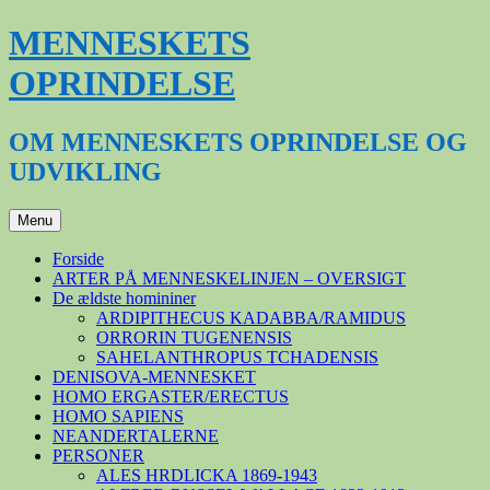
Hop
MENNESKETS
til
indhold
OPRINDELSE
OM MENNESKETS OPRINDELSE OG
UDVIKLING
Menu
Forside
ARTER PÅ MENNESKELINJEN – OVERSIGT
De ældste homininer
ARDIPITHECUS KADABBA/RAMIDUS
ORRORIN TUGENENSIS
SAHELANTHROPUS TCHADENSIS
DENISOVA-MENNESKET
HOMO ERGASTER/ERECTUS
HOMO SAPIENS
NEANDERTALERNE
PERSONER
ALES HRDLICKA 1869-1943