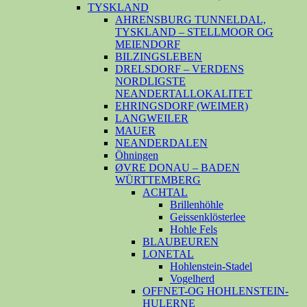
TYSKLAND
AHRENSBURG TUNNELDAL,
TYSKLAND – STELLMOOR OG
MEIENDORF
BILZINGSLEBEN
DRELSDORF – VERDENS
NORDLIGSTE
NEANDERTALLOKALITET
EHRINGSDORF (WEIMER)
LANGWEILER
MAUER
NEANDERDALEN
Öhningen
ØVRE DONAU – BADEN
WÜRTTEMBERG
ACHTAL
Brillenhöhle
Geissenklösterlee
Hohle Fels
BLAUBEUREN
LONETAL
Hohlenstein-Stadel
Vogelherd
OFFNET-OG HOHLENSTEIN-
HULERNE