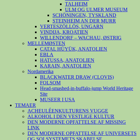
TALHEIM
ULM OG ULMER MUSEUM
SCHÖNINGEN, TYSKLAND
STEINHEIM AN DER MURR
VERTESZÖLLÖS, UNGARN
VINDIJA, KROATIEN
WILLENDORF – WACHAU, ØSTRIG
MELLEMØSTEN
ÇATAL HÜYÜK, ANATOLIEN
EBLA
HATUSSA, ANATOLIEN
KARAIN, ANATOLIEN
Nordamerika
BLACKWATER DRAW (CLOVIS)
FOLSOM
Head-smashed-in-buffalo-jump World Heritage
Site
MUSEER I USA
TEMAER
ACHEULÉENKULTURENS VUGGE
ALKOHOL I DEN VESTLIGE KULTUR
DEN MODERNE OPFATTELSE AF MISSING
LINK
DEN MODERNE OPFATTELSE AF UNIVERSETS
OG SOLSYSTEMETS SKABELSE