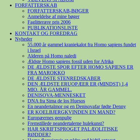
FORFATTERSKAB
FORFATTERSKAB-BØGER
Anmeldelse af mine bøger
Faglitterære pris 2006
PUBLIKATIONSLISTE
KONTAKT OG FOREDRAG
Nyheder
55.000 år gammel kraniekalot fra Homo sapiens fundet
i Israel
Alderen på Homo naledi
Ældste Homo sapiens fossil uden for Afrika
DE ÆLDSTE SPOR EFTER HOMO SAPIENS ER
FRA MAROKKO
DE ÆLDSTE STENREDSKABER
DEN ÆLDSTE ERUOPÆER ER (MINDST) 1,4
MIO. ÅR GAMMEL.
DENISOVA-MENNESKET
DNA fra Sima de los Huesos
En neandertalmor og en Denisovafar fødte Denny
ER KOELBJERGKVINDEN EN MAND?
Europæernes genpulje
Fremstillede neandertalerne hulekunst?
HAR SKRIFTSPROGET PALÆOLITISKE
RØDDER?