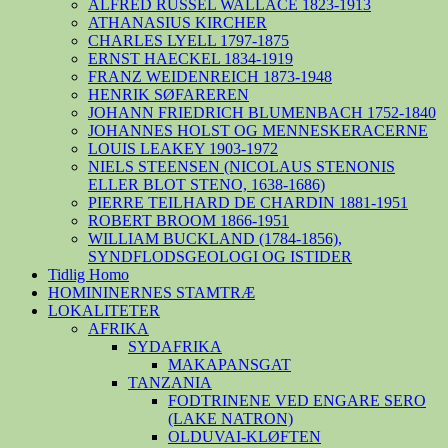
ALFRED RUSSEL WALLACE 1823-1913
ATHANASIUS KIRCHER
CHARLES LYELL 1797-1875
ERNST HAECKEL 1834-1919
FRANZ WEIDENREICH 1873-1948
HENRIK SØFAREREN
JOHANN FRIEDRICH BLUMENBACH 1752-1840
JOHANNES HOLST OG MENNESKERACERNE
LOUIS LEAKEY 1903-1972
NIELS STEENSEN (NICOLAUS STENONIS
ELLER BLOT STENO, 1638-1686)
PIERRE TEILHARD DE CHARDIN 1881-1951
ROBERT BROOM 1866-1951
WILLIAM BUCKLAND (1784-1856),
SYNDFLODSGEOLOGI OG ISTIDER
Tidlig Homo
HOMININERNES STAMTRÆ
LOKALITETER
AFRIKA
SYDAFRIKA
MAKAPANSGAT
TANZANIA
FODTRINENE VED ENGARE SERO
(LAKE NATRON)
OLDUVAI-KLØFTEN