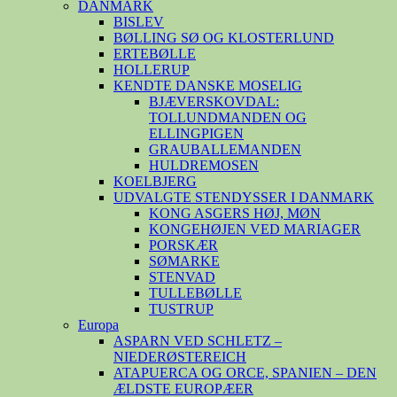
DANMARK
BISLEV
BØLLING SØ OG KLOSTERLUND
ERTEBØLLE
HOLLERUP
KENDTE DANSKE MOSELIG
BJÆVERSKOVDAL:
TOLLUNDMANDEN OG
ELLINGPIGEN
GRAUBALLEMANDEN
HULDREMOSEN
KOELBJERG
UDVALGTE STENDYSSER I DANMARK
KONG ASGERS HØJ, MØN
KONGEHØJEN VED MARIAGER
PORSKÆR
SØMARKE
STENVAD
TULLEBØLLE
TUSTRUP
Europa
ASPARN VED SCHLETZ –
NIEDERØSTEREICH
ATAPUERCA OG ORCE, SPANIEN – DEN
ÆLDSTE EUROPÆER