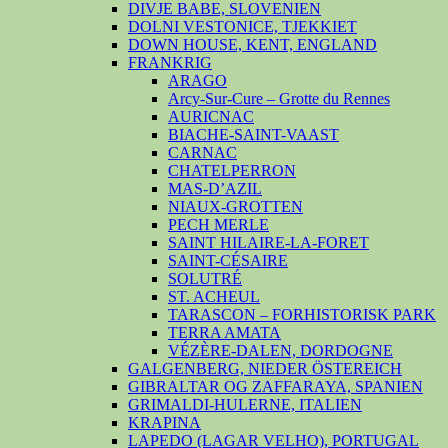
DIVJE BABE, SLOVENIEN
DOLNI VESTONICE, TJEKKIET
DOWN HOUSE, KENT, ENGLAND
FRANKRIG
ARAGO
Arcy-Sur-Cure – Grotte du Rennes
AURICNAC
BIACHE-SAINT-VAAST
CARNAC
CHATELPERRON
MAS-D’AZIL
NIAUX-GROTTEN
PECH MERLE
SAINT HILAIRE-LA-FORET
SAINT-CÉSAIRE
SOLUTRÉ
ST. ACHEUL
TARASCON – FORHISTORISK PARK
TERRA AMATA
VÉZÈRE-DALEN, DORDOGNE
GALGENBERG, NIEDER ÖSTEREICH
GIBRALTAR OG ZAFFARAYA, SPANIEN
GRIMALDI-HULERNE, ITALIEN
KRAPINA
LAPEDO (LAGAR VELHO), PORTUGAL