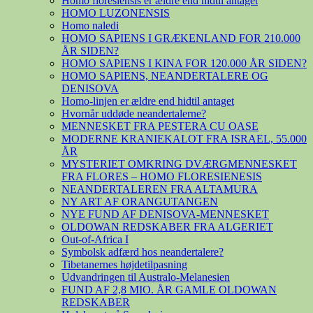
Homo floresiensis er ældre end hidtil antaget
HOMO LUZONENSIS
Homo naledi
HOMO SAPIENS I GRÆKENLAND FOR 210.000
ÅR SIDEN?
HOMO SAPIENS I KINA FOR 120.000 ÅR SIDEN?
HOMO SAPIENS, NEANDERTALERE OG
DENISOVA
Homo-linjen er ældre end hidtil antaget
Hvornår uddøde neandertalerne?
MENNESKET FRA PESTERA CU OASE
MODERNE KRANIEKALOT FRA ISRAEL, 55.000
ÅR
MYSTERIET OMKRING DVÆRGMENNESKET
FRA FLORES – HOMO FLORESIENESIS
NEANDERTALEREN FRA ALTAMURA
NY ART AF ORANGUTANGEN
NYE FUND AF DENISOVA-MENNESKET
OLDOWAN REDSKABER FRA ALGERIET
Out-of-Africa I
Symbolsk adfærd hos neandertalere?
Tibetanernes højdetilpasning
Udvandringen til Australo-Melanesien
FUND AF 2,8 MIO. ÅR GAMLE OLDOWAN
REDSKABER