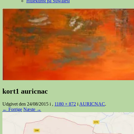
Hulekunst på Suwalesi
kort1 auricnac
Udgivet den
24/08/2015
i
,
1180 × 872
i
AURICNAC
.
← Forrige
Næste →