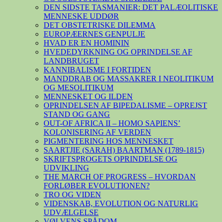
DEN SIDSTE TASMANIER: DET PALÆOLITISKE
MENNESKE UDDØR
DET OBSTETRISKE DILEMMA
EUROPÆERNES GENPULJE
HVAD ER EN HOMININ
HVEDEDYRKNING OG OPRINDELSE AF
LANDBRUGET
KANNIBALISME I FORTIDEN
MANDDRAB OG MASSAKRER I NEOLITIKUM
OG MESOLITIKUM
MENNESKET OG ILDEN
OPRINDELSEN AF BIPEDALISME – OPREJST
STAND OG GANG
OUT-OF AFRICA II – HOMO SAPIENS’
KOLONISERING AF VERDEN
PIGMENTERING HOS MENNESKET
SAARTJIE (SARAH) BAARTMAN (1789-1815)
SKRIFTSPROGETS OPRINDELSE OG
UDVIKLING
THE MARCH OF PROGRESS – HVORDAN
FORLØBER EVOLUTIONEN?
TRO OG VIDEN
VIDENSKAB, EVOLUTION OG NATURLIG
UDVÆLGELSE
VØLVENS SPÅDOM