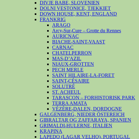
DIVJE BABE, SLOVENIEN
DOLNI VESTONICE, TJEKKIET
DOWN HOUSE, KENT, ENGLAND
FRANKRIG
ARAGO
Arcy-Sur-Cure – Grotte du Rennes
AURICNAC
BIACHE-SAINT-VAAST
CARNAC
CHATELPERRON
MAS-D’AZIL
NIAUX-GROTTEN
PECH MERLE
SAINT HILAIRE-LA-FORET
SAINT-CÉSAIRE
SOLUTRÉ
ST. ACHEUL
TARASCON – FORHISTORISK PARK
TERRA AMATA
VÉZÈRE-DALEN, DORDOGNE
GALGENBERG, NIEDER ÖSTEREICH
GIBRALTAR OG ZAFFARAYA, SPANIEN
GRIMALDI-HULERNE, ITALIEN
KRAPINA
LAPEDO (LAGAR VELHO), PORTUGAL