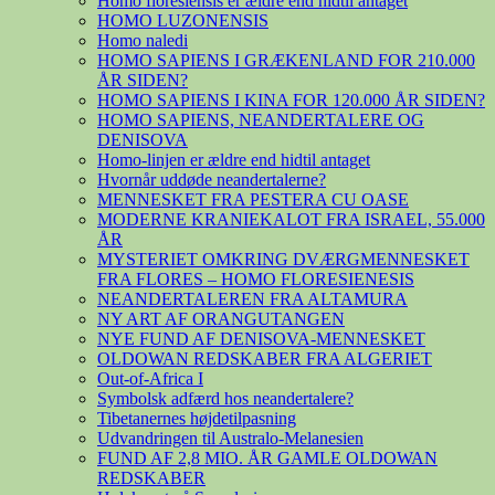
Homo floresiensis er ældre end hidtil antaget
HOMO LUZONENSIS
Homo naledi
HOMO SAPIENS I GRÆKENLAND FOR 210.000
ÅR SIDEN?
HOMO SAPIENS I KINA FOR 120.000 ÅR SIDEN?
HOMO SAPIENS, NEANDERTALERE OG
DENISOVA
Homo-linjen er ældre end hidtil antaget
Hvornår uddøde neandertalerne?
MENNESKET FRA PESTERA CU OASE
MODERNE KRANIEKALOT FRA ISRAEL, 55.000
ÅR
MYSTERIET OMKRING DVÆRGMENNESKET
FRA FLORES – HOMO FLORESIENESIS
NEANDERTALEREN FRA ALTAMURA
NY ART AF ORANGUTANGEN
NYE FUND AF DENISOVA-MENNESKET
OLDOWAN REDSKABER FRA ALGERIET
Out-of-Africa I
Symbolsk adfærd hos neandertalere?
Tibetanernes højdetilpasning
Udvandringen til Australo-Melanesien
FUND AF 2,8 MIO. ÅR GAMLE OLDOWAN
REDSKABER