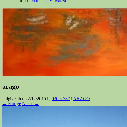
Hulekunst på Suwalesi
arago
Udgivet den
22/12/2015
i
,
630 × 387
i
ARAGO
.
← Forrige
Næste →