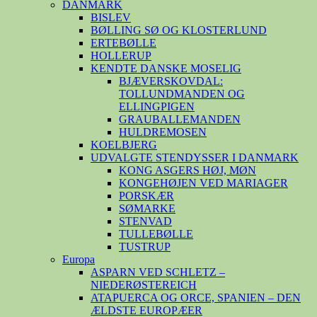
DANMARK
BISLEV
BØLLING SØ OG KLOSTERLUND
ERTEBØLLE
HOLLERUP
KENDTE DANSKE MOSELIG
BJÆVERSKOVDAL:
TOLLUNDMANDEN OG
ELLINGPIGEN
GRAUBALLEMANDEN
HULDREMOSEN
KOELBJERG
UDVALGTE STENDYSSER I DANMARK
KONG ASGERS HØJ, MØN
KONGEHØJEN VED MARIAGER
PORSKÆR
SØMARKE
STENVAD
TULLEBØLLE
TUSTRUP
Europa
ASPARN VED SCHLETZ –
NIEDERØSTEREICH
ATAPUERCA OG ORCE, SPANIEN – DEN
ÆLDSTE EUROPÆER