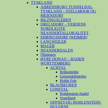
TYSKLAND
AHRENSBURG TUNNELDAL,
TYSKLAND – STELLMOOR OG
MEIENDORF
BILZINGSLEBEN
DRELSDORF – VERDENS
NORDLIGSTE
NEANDERTALLOKALITET
EHRINGSDORF (WEIMER)
LANGWEILER
MAUER
NEANDERDALEN
Öhningen
ØVRE DONAU – BADEN
WÜRTTEMBERG
ACHTAL
Brillenhöhle
Geissenklösterlee
Hohle Fels
BLAUBEUREN
LONETAL
Hohlenstein-Stadel
Vogelherd
OFFNET-OG HOHLENSTEIN-
HULERNE