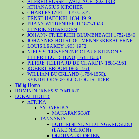
ALFRED RUSSEL WALLACE 1823-1913
ATHANASIUS KIRCHER
CHARLES LYELL 1797-1875
ERNST HAECKEL 1834-1919
FRANZ WEIDENREICH 1873-1948
HENRIK SØFAREREN
JOHANN FRIEDRICH BLUMENBACH 1752-1840
JOHANNES HOLST OG MENNESKERACERNE
LOUIS LEAKEY 1903-1972
NIELS STEENSEN (NICOLAUS STENONIS
ELLER BLOT STENO, 1638-1686)
PIERRE TEILHARD DE CHARDIN 1881-1951
ROBERT BROOM 1866-1951
WILLIAM BUCKLAND (1784-1856),
SYNDFLODSGEOLOGI OG ISTIDER
Tidlig Homo
HOMININERNES STAMTRÆ
LOKALITETER
AFRIKA
SYDAFRIKA
MAKAPANSGAT
TANZANIA
FODTRINENE VED ENGARE SERO
(LAKE NATRON)
OLDUVAI-KLØFTEN