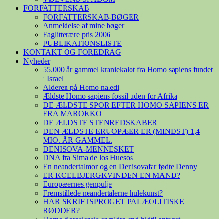
FORFATTERSKAB
FORFATTERSKAB-BØGER
Anmeldelse af mine bøger
Faglitterære pris 2006
PUBLIKATIONSLISTE
KONTAKT OG FOREDRAG
Nyheder
55.000 år gammel kraniekalot fra Homo sapiens fundet
i Israel
Alderen på Homo naledi
Ældste Homo sapiens fossil uden for Afrika
DE ÆLDSTE SPOR EFTER HOMO SAPIENS ER
FRA MAROKKO
DE ÆLDSTE STENREDSKABER
DEN ÆLDSTE ERUOPÆER ER (MINDST) 1,4
MIO. ÅR GAMMEL.
DENISOVA-MENNESKET
DNA fra Sima de los Huesos
En neandertalmor og en Denisovafar fødte Denny
ER KOELBJERGKVINDEN EN MAND?
Europæernes genpulje
Fremstillede neandertalerne hulekunst?
HAR SKRIFTSPROGET PALÆOLITISKE
RØDDER?