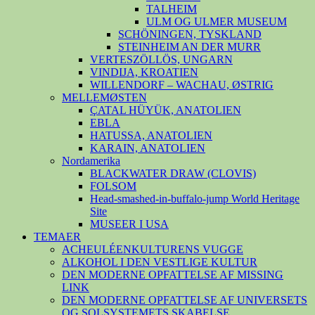
TALHEIM
ULM OG ULMER MUSEUM
SCHÖNINGEN, TYSKLAND
STEINHEIM AN DER MURR
VERTESZÖLLÖS, UNGARN
VINDIJA, KROATIEN
WILLENDORF – WACHAU, ØSTRIG
MELLEMØSTEN
ÇATAL HÜYÜK, ANATOLIEN
EBLA
HATUSSA, ANATOLIEN
KARAIN, ANATOLIEN
Nordamerika
BLACKWATER DRAW (CLOVIS)
FOLSOM
Head-smashed-in-buffalo-jump World Heritage
Site
MUSEER I USA
TEMAER
ACHEULÉENKULTURENS VUGGE
ALKOHOL I DEN VESTLIGE KULTUR
DEN MODERNE OPFATTELSE AF MISSING
LINK
DEN MODERNE OPFATTELSE AF UNIVERSETS
OG SOLSYSTEMETS SKABELSE