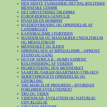
DEN SIDSTE TASMANIER: DET PALÆOLITISKE
MENNESKE UDDØR
DET OBSTETRISKE DILEMMA
EUROPÆERNES GENPULJE
HVAD ER EN HOMININ
HVEDEDYRKNING OG OPRINDELSE AF
LANDBRUGET
KANNIBALISME I FORTIDEN
MANDDRAB OG MASSAKRER I NEOLITIKUM
OG MESOLITIKUM
MENNESKET OG ILDEN
OPRINDELSEN AF BIPEDALISME – OPREJST
STAND OG GANG
OUT-OF AFRICA II – HOMO SAPIENS’
KOLONISERING AF VERDEN
PIGMENTERING HOS MENNESKET
SAARTJIE (SARAH) BAARTMAN (1789-1815)
SKRIFTSPROGETS OPRINDELSE OG
UDVIKLING
THE MARCH OF PROGRESS – HVORDAN
FORLØBER EVOLUTIONEN?
TRO OG VIDEN
VIDENSKAB, EVOLUTION OG NATURLIG
UDVÆLGELSE
VØLVENS SPÅDOM