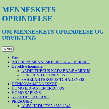
Hop
MENNESKETS
til
indhold
OPRINDELSE
OM MENNESKETS OPRINDELSE OG
UDVIKLING
Menu
Forside
ARTER PÅ MENNESKELINJEN – OVERSIGT
De ældste homininer
ARDIPITHECUS KADABBA/RAMIDUS
ORRORIN TUGENENSIS
SAHELANTHROPUS TCHADENSIS
DENISOVA-MENNESKET
HOMO ERGASTER/ERECTUS
HOMO SAPIENS
NEANDERTALERNE
PERSONER
ALES HRDLICKA 1869-1943