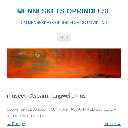
Hop
til
MENNESKETS OPRINDELSE
indhold
OM MENNESKETS OPRINDELSE OG UDVIKLING
Menu
museet i Asparn, langweilerhus
Udgivet den
11/08/2015
i
,
567 × 379
i
ASPARN VED SCHLETZ –
NIEDERØSTEREICH
.
← Forrige
Næste →