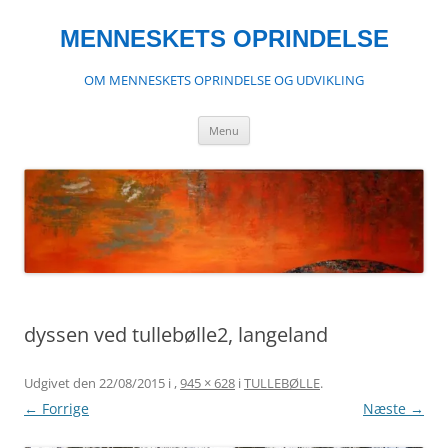
Hop
til
indhold
MENNESKETS OPRINDELSE
OM MENNESKETS OPRINDELSE OG UDVIKLING
Menu
dyssen ved tullebølle2, langeland
Udgivet den
22/08/2015
i
,
945 × 628
i
TULLEBØLLE
.
← Forrige
Næste →