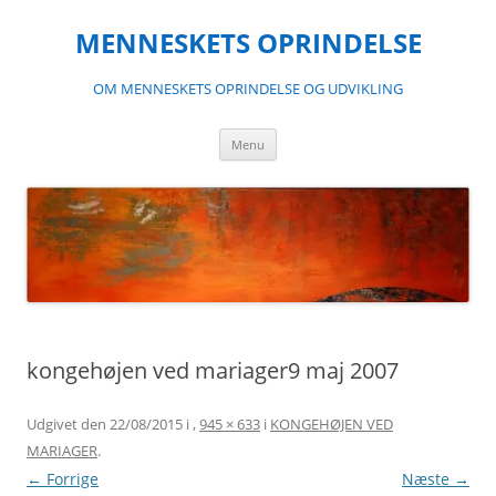
Hop
til
MENNESKETS OPRINDELSE
indhold
OM MENNESKETS OPRINDELSE OG UDVIKLING
Menu
kongehøjen ved mariager9 maj 2007
Udgivet den
22/08/2015
i
,
945 × 633
i
KONGEHØJEN VED
MARIAGER
.
← Forrige
Næste →