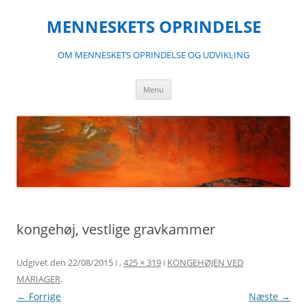
Hop
til
MENNESKETS OPRINDELSE
indhold
OM MENNESKETS OPRINDELSE OG UDVIKLING
Menu
kongehøj, vestlige gravkammer
Udgivet den
22/08/2015
i
,
425 × 319
i
KONGEHØJEN VED
MARIAGER
.
← Forrige
Næste →