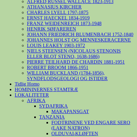
ALFRED RUSSEL WALLACE 1823-1913
ATHANASIUS KIRCHER
CHARLES LYELL 1797-1875
ERNST HAECKEL 1834-1919
FRANZ WEIDENREICH 1873-1948
HENRIK SØFAREREN
JOHANN FRIEDRICH BLUMENBACH 1752-1840
JOHANNES HOLST OG MENNESKERACERNE
LOUIS LEAKEY 1903-1972
NIELS STEENSEN (NICOLAUS STENONIS
ELLER BLOT STENO, 1638-1686)
PIERRE TEILHARD DE CHARDIN 1881-1951
ROBERT BROOM 1866-1951
WILLIAM BUCKLAND (1784-1856),
SYNDFLODSGEOLOGI OG ISTIDER
Tidlig Homo
HOMININERNES STAMTRÆ
LOKALITETER
AFRIKA
SYDAFRIKA
MAKAPANSGAT
TANZANIA
FODTRINENE VED ENGARE SERO
(LAKE NATRON)
OLDUVAI-KLØFTEN