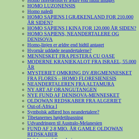
Homo floresiensis er ældre end hidtil antaget
HOMO LUZONENSIS
Homo naledi
HOMO SAPIENS I GRÆKENLAND FOR 210.000
ÅR SIDEN?
HOMO SAPIENS I KINA FOR 120.000 ÅR SIDEN?
HOMO SAPIENS, NEANDERTALERE OG
DENISOVA
Homo-linjen er ældre end hidtil antaget
Hvornår uddøde neandertalerne?
MENNESKET FRA PESTERA CU OASE
MODERNE KRANIEKALOT FRA ISRAEL, 55.000
ÅR
MYSTERIET OMKRING DVÆRGMENNESKET
FRA FLORES – HOMO FLORESIENESIS
NEANDERTALEREN FRA ALTAMURA
NY ART AF ORANGUTANGEN
NYE FUND AF DENISOVA-MENNESKET
OLDOWAN REDSKABER FRA ALGERIET
Out-of-Africa I
Symbolsk adfærd hos neandertalere?
Tibetanernes højdetilpasning
Udvandringen til Australo-Melanesien
FUND AF 2,8 MIO. ÅR GAMLE OLDOWAN
REDSKABER