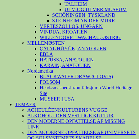
TALHEIM
ULM OG ULMER MUSEUM
SCHÖNINGEN, TYSKLAND
STEINHEIM AN DER MURR
VERTESZÖLLÖS, UNGARN
VINDIJA, KROATIEN
WILLENDORF – WACHAU, ØSTRIG
MELLEMØSTEN
ÇATAL HÜYÜK, ANATOLIEN
EBLA
HATUSSA, ANATOLIEN
KARAIN, ANATOLIEN
Nordamerika
BLACKWATER DRAW (CLOVIS)
FOLSOM
Head-smashed-in-buffalo-jump World Heritage
Site
MUSEER I USA
TEMAER
ACHEULÉENKULTURENS VUGGE
ALKOHOL I DEN VESTLIGE KULTUR
DEN MODERNE OPFATTELSE AF MISSING
LINK
DEN MODERNE OPFATTELSE AF UNIVERSETS
OG SOLSYSTEMETS SKABELSE