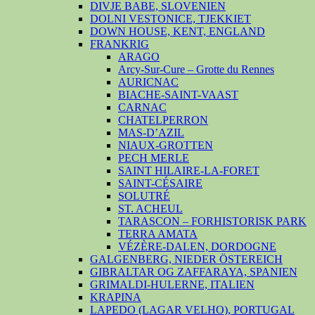
DIVJE BABE, SLOVENIEN
DOLNI VESTONICE, TJEKKIET
DOWN HOUSE, KENT, ENGLAND
FRANKRIG
ARAGO
Arcy-Sur-Cure – Grotte du Rennes
AURICNAC
BIACHE-SAINT-VAAST
CARNAC
CHATELPERRON
MAS-D’AZIL
NIAUX-GROTTEN
PECH MERLE
SAINT HILAIRE-LA-FORET
SAINT-CÉSAIRE
SOLUTRÉ
ST. ACHEUL
TARASCON – FORHISTORISK PARK
TERRA AMATA
VÉZÈRE-DALEN, DORDOGNE
GALGENBERG, NIEDER ÖSTEREICH
GIBRALTAR OG ZAFFARAYA, SPANIEN
GRIMALDI-HULERNE, ITALIEN
KRAPINA
LAPEDO (LAGAR VELHO), PORTUGAL