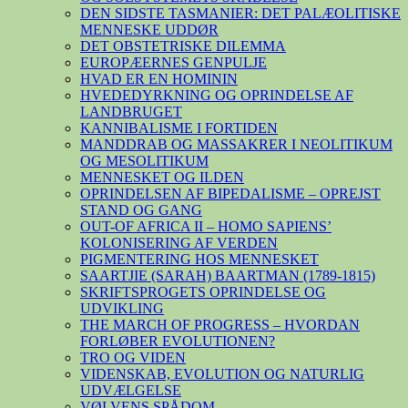
DEN SIDSTE TASMANIER: DET PALÆOLITISKE
MENNESKE UDDØR
DET OBSTETRISKE DILEMMA
EUROPÆERNES GENPULJE
HVAD ER EN HOMININ
HVEDEDYRKNING OG OPRINDELSE AF
LANDBRUGET
KANNIBALISME I FORTIDEN
MANDDRAB OG MASSAKRER I NEOLITIKUM
OG MESOLITIKUM
MENNESKET OG ILDEN
OPRINDELSEN AF BIPEDALISME – OPREJST
STAND OG GANG
OUT-OF AFRICA II – HOMO SAPIENS’
KOLONISERING AF VERDEN
PIGMENTERING HOS MENNESKET
SAARTJIE (SARAH) BAARTMAN (1789-1815)
SKRIFTSPROGETS OPRINDELSE OG
UDVIKLING
THE MARCH OF PROGRESS – HVORDAN
FORLØBER EVOLUTIONEN?
TRO OG VIDEN
VIDENSKAB, EVOLUTION OG NATURLIG
UDVÆLGELSE
VØLVENS SPÅDOM