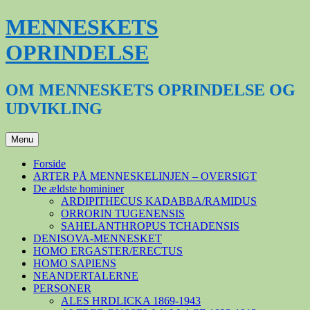
Hop
MENNESKETS
til
indhold
OPRINDELSE
OM MENNESKETS OPRINDELSE OG
UDVIKLING
Menu
Forside
ARTER PÅ MENNESKELINJEN – OVERSIGT
De ældste homininer
ARDIPITHECUS KADABBA/RAMIDUS
ORRORIN TUGENENSIS
SAHELANTHROPUS TCHADENSIS
DENISOVA-MENNESKET
HOMO ERGASTER/ERECTUS
HOMO SAPIENS
NEANDERTALERNE
PERSONER
ALES HRDLICKA 1869-1943