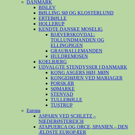
DANMARK
BISLEV
BØLLING SØ OG KLOSTERLUND
ERTEBØLLE
HOLLERUP
KENDTE DANSKE MOSELIG
BJÆVERSKOVDAL:
TOLLUNDMANDEN OG
ELLINGPIGEN
GRAUBALLEMANDEN
HULDREMOSEN
KOELBJERG
UDVALGTE STENDYSSER I DANMARK
KONG ASGERS HØJ, MØN
KONGEHØJEN VED MARIAGER
PORSKÆR
SØMARKE
STENVAD
TULLEBØLLE
TUSTRUP
Europa
ASPARN VED SCHLETZ –
NIEDERØSTEREICH
ATAPUERCA OG ORCE, SPANIEN – DEN
ÆLDSTE EUROPÆER