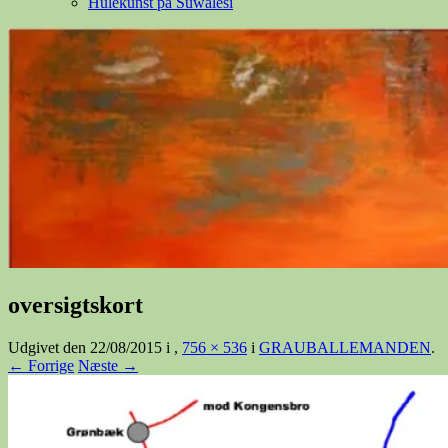
Hulekunst på Suwalesi
oversigtskort
Udgivet den
22/08/2015
i
,
756 × 536
i
GRAUBALLEMANDEN
.
← Forrige
Næste →