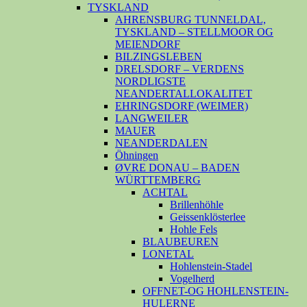
TYSKLAND
AHRENSBURG TUNNELDAL,
TYSKLAND – STELLMOOR OG
MEIENDORF
BILZINGSLEBEN
DRELSDORF – VERDENS
NORDLIGSTE
NEANDERTALLOKALITET
EHRINGSDORF (WEIMER)
LANGWEILER
MAUER
NEANDERDALEN
Öhningen
ØVRE DONAU – BADEN
WÜRTTEMBERG
ACHTAL
Brillenhöhle
Geissenklösterlee
Hohle Fels
BLAUBEUREN
LONETAL
Hohlenstein-Stadel
Vogelherd
OFFNET-OG HOHLENSTEIN-
HULERNE