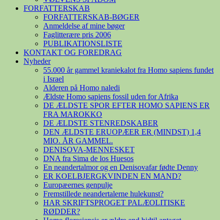
FORFATTERSKAB
FORFATTERSKAB-BØGER
Anmeldelse af mine bøger
Faglitterære pris 2006
PUBLIKATIONSLISTE
KONTAKT OG FOREDRAG
Nyheder
55.000 år gammel kraniekalot fra Homo sapiens fundet
i Israel
Alderen på Homo naledi
Ældste Homo sapiens fossil uden for Afrika
DE ÆLDSTE SPOR EFTER HOMO SAPIENS ER
FRA MAROKKO
DE ÆLDSTE STENREDSKABER
DEN ÆLDSTE ERUOPÆER ER (MINDST) 1,4
MIO. ÅR GAMMEL.
DENISOVA-MENNESKET
DNA fra Sima de los Huesos
En neandertalmor og en Denisovafar fødte Denny
ER KOELBJERGKVINDEN EN MAND?
Europæernes genpulje
Fremstillede neandertalerne hulekunst?
HAR SKRIFTSPROGET PALÆOLITISKE
RØDDER?