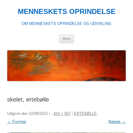
Hop
til
MENNESKETS OPRINDELSE
indhold
OM MENNESKETS OPRINDELSE OG UDVIKLING
Menu
skelet, ertebølle
Udgivet den
22/08/2015
i
,
424 × 567
i
ERTEBØLLE
.
← Forrige
Næste →