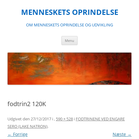
Hop
til
MENNESKETS OPRINDELSE
indhold
OM MENNESKETS OPRINDELSE OG UDVIKLING
Menu
fodtrin2 120K
Udgivet den
27/12/2017
i
,
590 × 528
i
FODTRINENE VED ENGARE
SERO (LAKE NATRON)
.
← Forrige
Næste →