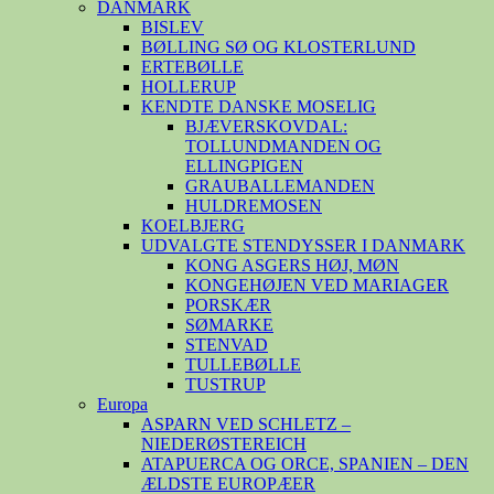
DANMARK
BISLEV
BØLLING SØ OG KLOSTERLUND
ERTEBØLLE
HOLLERUP
KENDTE DANSKE MOSELIG
BJÆVERSKOVDAL:
TOLLUNDMANDEN OG
ELLINGPIGEN
GRAUBALLEMANDEN
HULDREMOSEN
KOELBJERG
UDVALGTE STENDYSSER I DANMARK
KONG ASGERS HØJ, MØN
KONGEHØJEN VED MARIAGER
PORSKÆR
SØMARKE
STENVAD
TULLEBØLLE
TUSTRUP
Europa
ASPARN VED SCHLETZ –
NIEDERØSTEREICH
ATAPUERCA OG ORCE, SPANIEN – DEN
ÆLDSTE EUROPÆER