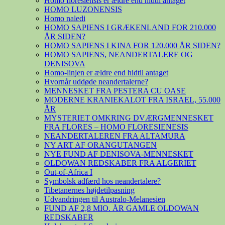
Homo floresiensis er ældre end hidtil antaget
HOMO LUZONENSIS
Homo naledi
HOMO SAPIENS I GRÆKENLAND FOR 210.000
ÅR SIDEN?
HOMO SAPIENS I KINA FOR 120.000 ÅR SIDEN?
HOMO SAPIENS, NEANDERTALERE OG
DENISOVA
Homo-linjen er ældre end hidtil antaget
Hvornår uddøde neandertalerne?
MENNESKET FRA PESTERA CU OASE
MODERNE KRANIEKALOT FRA ISRAEL, 55.000
ÅR
MYSTERIET OMKRING DVÆRGMENNESKET
FRA FLORES – HOMO FLORESIENESIS
NEANDERTALEREN FRA ALTAMURA
NY ART AF ORANGUTANGEN
NYE FUND AF DENISOVA-MENNESKET
OLDOWAN REDSKABER FRA ALGERIET
Out-of-Africa I
Symbolsk adfærd hos neandertalere?
Tibetanernes højdetilpasning
Udvandringen til Australo-Melanesien
FUND AF 2,8 MIO. ÅR GAMLE OLDOWAN
REDSKABER