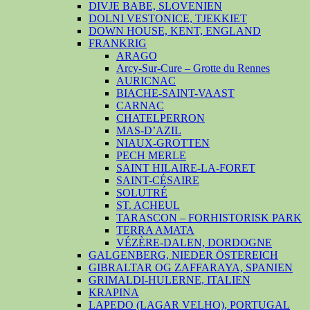
DIVJE BABE, SLOVENIEN
DOLNI VESTONICE, TJEKKIET
DOWN HOUSE, KENT, ENGLAND
FRANKRIG
ARAGO
Arcy-Sur-Cure – Grotte du Rennes
AURICNAC
BIACHE-SAINT-VAAST
CARNAC
CHATELPERRON
MAS-D’AZIL
NIAUX-GROTTEN
PECH MERLE
SAINT HILAIRE-LA-FORET
SAINT-CÉSAIRE
SOLUTRÉ
ST. ACHEUL
TARASCON – FORHISTORISK PARK
TERRA AMATA
VÉZÈRE-DALEN, DORDOGNE
GALGENBERG, NIEDER ÖSTEREICH
GIBRALTAR OG ZAFFARAYA, SPANIEN
GRIMALDI-HULERNE, ITALIEN
KRAPINA
LAPEDO (LAGAR VELHO), PORTUGAL