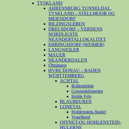
TYSKLAND
AHRENSBURG TUNNELDAL,
TYSKLAND – STELLMOOR OG
MEIENDORF
BILZINGSLEBEN
DRELSDORF – VERDENS
NORDLIGSTE
NEANDERTALLOKALITET
EHRINGSDORF (WEIMER)
LANGWEILER
MAUER
NEANDERDALEN
Öhningen
ØVRE DONAU – BADEN
WÜRTTEMBERG
ACHTAL
Brillenhöhle
Geissenklösterlee
Hohle Fels
BLAUBEUREN
LONETAL
Hohlenstein-Stadel
Vogelherd
OFFNET-OG HOHLENSTEIN-
HULERNE