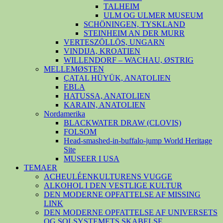
TALHEIM
ULM OG ULMER MUSEUM
SCHÖNINGEN, TYSKLAND
STEINHEIM AN DER MURR
VERTESZÖLLÖS, UNGARN
VINDIJA, KROATIEN
WILLENDORF – WACHAU, ØSTRIG
MELLEMØSTEN
ÇATAL HÜYÜK, ANATOLIEN
EBLA
HATUSSA, ANATOLIEN
KARAIN, ANATOLIEN
Nordamerika
BLACKWATER DRAW (CLOVIS)
FOLSOM
Head-smashed-in-buffalo-jump World Heritage
Site
MUSEER I USA
TEMAER
ACHEULÉENKULTURENS VUGGE
ALKOHOL I DEN VESTLIGE KULTUR
DEN MODERNE OPFATTELSE AF MISSING
LINK
DEN MODERNE OPFATTELSE AF UNIVERSETS
OG SOLSYSTEMETS SKABELSE