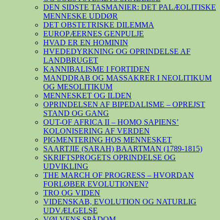
DEN SIDSTE TASMANIER: DET PALÆOLITISKE
MENNESKE UDDØR
DET OBSTETRISKE DILEMMA
EUROPÆERNES GENPULJE
HVAD ER EN HOMININ
HVEDEDYRKNING OG OPRINDELSE AF
LANDBRUGET
KANNIBALISME I FORTIDEN
MANDDRAB OG MASSAKRER I NEOLITIKUM
OG MESOLITIKUM
MENNESKET OG ILDEN
OPRINDELSEN AF BIPEDALISME – OPREJST
STAND OG GANG
OUT-OF AFRICA II – HOMO SAPIENS’
KOLONISERING AF VERDEN
PIGMENTERING HOS MENNESKET
SAARTJIE (SARAH) BAARTMAN (1789-1815)
SKRIFTSPROGETS OPRINDELSE OG
UDVIKLING
THE MARCH OF PROGRESS – HVORDAN
FORLØBER EVOLUTIONEN?
TRO OG VIDEN
VIDENSKAB, EVOLUTION OG NATURLIG
UDVÆLGELSE
VØLVENS SPÅDOM