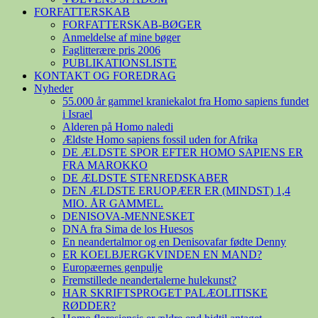
FORFATTERSKAB
FORFATTERSKAB-BØGER
Anmeldelse af mine bøger
Faglitterære pris 2006
PUBLIKATIONSLISTE
KONTAKT OG FOREDRAG
Nyheder
55.000 år gammel kraniekalot fra Homo sapiens fundet
i Israel
Alderen på Homo naledi
Ældste Homo sapiens fossil uden for Afrika
DE ÆLDSTE SPOR EFTER HOMO SAPIENS ER
FRA MAROKKO
DE ÆLDSTE STENREDSKABER
DEN ÆLDSTE ERUOPÆER ER (MINDST) 1,4
MIO. ÅR GAMMEL.
DENISOVA-MENNESKET
DNA fra Sima de los Huesos
En neandertalmor og en Denisovafar fødte Denny
ER KOELBJERGKVINDEN EN MAND?
Europæernes genpulje
Fremstillede neandertalerne hulekunst?
HAR SKRIFTSPROGET PALÆOLITISKE
RØDDER?