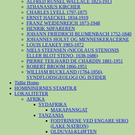
ALFRED RUSSEL WALLACE 1823-1913
ATHANASIUS KIRCHER
CHARLES LYELL 1797-1875
ERNST HAECKEL 1834-1919
FRANZ WEIDENREICH 1873-1948
HENRIK SØFAREREN
JOHANN FRIEDRICH BLUMENBACH 1752-1840
JOHANNES HOLST OG MENNESKERACERNE
LOUIS LEAKEY 1903-1972
NIELS STEENSEN (NICOLAUS STENONIS
ELLER BLOT STENO, 1638-1686)
PIERRE TEILHARD DE CHARDIN 1881-1951
ROBERT BROOM 1866-1951
WILLIAM BUCKLAND (1784-1856),
SYNDFLODSGEOLOGI OG ISTIDER
Tidlig Homo
HOMININERNES STAMTRÆ
LOKALITETER
AFRIKA
SYDAFRIKA
MAKAPANSGAT
TANZANIA
FODTRINENE VED ENGARE SERO
(LAKE NATRON)
OLDUVAI-KLØFTEN