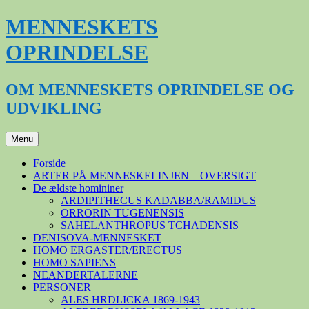
Hop
MENNESKETS
til
indhold
OPRINDELSE
OM MENNESKETS OPRINDELSE OG
UDVIKLING
Menu
Forside
ARTER PÅ MENNESKELINJEN – OVERSIGT
De ældste homininer
ARDIPITHECUS KADABBA/RAMIDUS
ORRORIN TUGENENSIS
SAHELANTHROPUS TCHADENSIS
DENISOVA-MENNESKET
HOMO ERGASTER/ERECTUS
HOMO SAPIENS
NEANDERTALERNE
PERSONER
ALES HRDLICKA 1869-1943