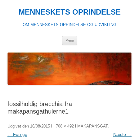
Hop
til
MENNESKETS OPRINDELSE
indhold
OM MENNESKETS OPRINDELSE OG UDVIKLING
Menu
fossilholdig brecchia fra
makapansgathulerne1
Udgivet den
16/08/2015
i
,
708 × 492
i
MAKAPANSGAT
.
← Forrige
Næste →