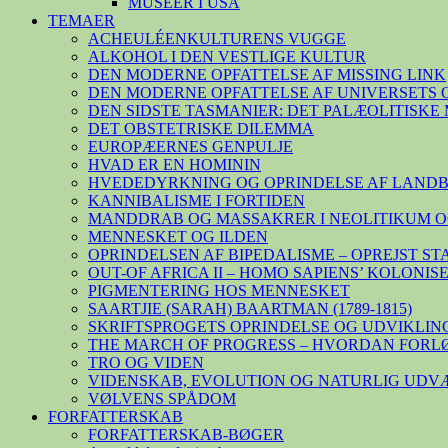
MUSEER I USA
TEMAER
ACHEULÉENKULTURENS VUGGE
ALKOHOL I DEN VESTLIGE KULTUR
DEN MODERNE OPFATTELSE AF MISSING LINK
DEN MODERNE OPFATTELSE AF UNIVERSETS 
DEN SIDSTE TASMANIER: DET PALÆOLITISK
DET OBSTETRISKE DILEMMA
EUROPÆERNES GENPULJE
HVAD ER EN HOMININ
HVEDEDYRKNING OG OPRINDELSE AF LAND
KANNIBALISME I FORTIDEN
MANDDRAB OG MASSAKRER I NEOLITIKUM O
MENNESKET OG ILDEN
OPRINDELSEN AF BIPEDALISME – OPREJST S
OUT-OF AFRICA II – HOMO SAPIENS’ KOLONI
PIGMENTERING HOS MENNESKET
SAARTJIE (SARAH) BAARTMAN (1789-1815)
SKRIFTSPROGETS OPRINDELSE OG UDVIKLIN
THE MARCH OF PROGRESS – HVORDAN FORL
TRO OG VIDEN
VIDENSKAB, EVOLUTION OG NATURLIG UDV
VØLVENS SPÅDOM
FORFATTERSKAB
FORFATTERSKAB-BØGER