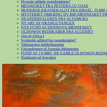
Hvornår uddøde neandertalerne?
MENNESKET FRA PESTERA CU OASE
MODERNE KRANIEKALOT FRA ISRAEL, 55.000 
MYSTERIET OMKRING DVÆRGMENNESKET FRA
NEANDERTALEREN FRA ALTAMURA
NY ART AF ORANGUTANGEN
NYE FUND AF DENISOVA-MENNESKET
OLDOWAN REDSKABER FRA ALGERIET
Out-of-Africa I
Symbolsk adfærd hos neandertalere?
Tibetanernes højdetilpasning
Udvandringen til Australo-Melanesien
FUND AF 2,8 MIO. ÅR GAMLE OLDOWAN RED
Hulekunst på Suwalesi