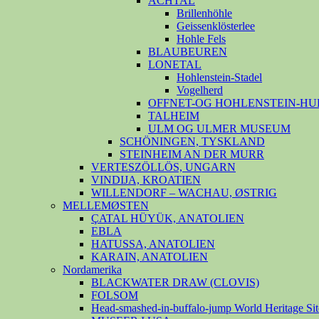
ACHTAL
Brillenhöhle
Geissenklösterlee
Hohle Fels
BLAUBEUREN
LONETAL
Hohlenstein-Stadel
Vogelherd
OFFNET-OG HOHLENSTEIN-HU
TALHEIM
ULM OG ULMER MUSEUM
SCHÖNINGEN, TYSKLAND
STEINHEIM AN DER MURR
VERTESZÖLLÖS, UNGARN
VINDIJA, KROATIEN
WILLENDORF – WACHAU, ØSTRIG
MELLEMØSTEN
ÇATAL HÜYÜK, ANATOLIEN
EBLA
HATUSSA, ANATOLIEN
KARAIN, ANATOLIEN
Nordamerika
BLACKWATER DRAW (CLOVIS)
FOLSOM
Head-smashed-in-buffalo-jump World Heritage Sit