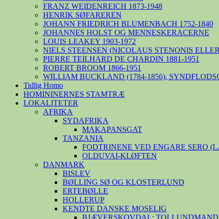
FRANZ WEIDENREICH 1873-1948
HENRIK SØFAREREN
JOHANN FRIEDRICH BLUMENBACH 1752-1840
JOHANNES HOLST OG MENNESKERACERNE
LOUIS LEAKEY 1903-1972
NIELS STEENSEN (NICOLAUS STENONIS ELLER 
PIERRE TEILHARD DE CHARDIN 1881-1951
ROBERT BROOM 1866-1951
WILLIAM BUCKLAND (1784-1856), SYNDFLODS
Tidlig Homo
HOMININERNES STAMTRÆ
LOKALITETER
AFRIKA
SYDAFRIKA
MAKAPANSGAT
TANZANIA
FODTRINENE VED ENGARE SERO (
OLDUVAI-KLØFTEN
DANMARK
BISLEV
BØLLING SØ OG KLOSTERLUND
ERTEBØLLE
HOLLERUP
KENDTE DANSKE MOSELIG
BJÆVERSKOVDAL: TOLLUNDMANDE