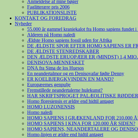
Anmeldelse af mine bøger
Faglitterære pris 2006
PUBLIKATIONSLISTE
KONTAKT OG FOREDRAG
Nyheder
55.000 år gammel kraniekalot fra Homo sapiens fundet i 
Alderen på Homo naledi
Ældste Homo sapiens fossil uden for Afrika
DE ÆLDSTE SPOR EFTER HOMO SAPIENS ER 
DE ÆLDSTE STENREDSKABER
DEN ÆLDSTE ERUOPÆER ER (MINDST) 1,4 MIO
DENISOVA-MENNESKET
DNA fra Sima de los Huesos
En neandertalmor og en Denisovafar fødte Denny
ER KOELBJERGKVINDEN EN MAND?
Europæernes genpulje
Fremstillede neandertalerne hulekunst?
HAR SKRIFTSPROGET PALÆOLITISKE RØDDER
Homo floresiensis er ældre end hidtil antaget
HOMO LUZONENSIS
Homo naledi
HOMO SAPIENS I GRÆKENLAND FOR 210.000 Å
HOMO SAPIENS I KINA FOR 120.000 ÅR SIDEN?
HOMO SAPIENS, NEANDERTALERE OG DENIS
Homo-linjen er ældre end hidtil antaget