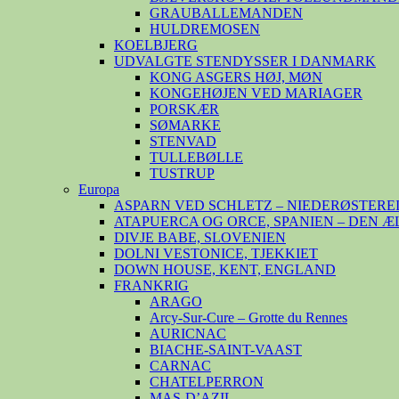
GRAUBALLEMANDEN
HULDREMOSEN
KOELBJERG
UDVALGTE STENDYSSER I DANMARK
KONG ASGERS HØJ, MØN
KONGEHØJEN VED MARIAGER
PORSKÆR
SØMARKE
STENVAD
TULLEBØLLE
TUSTRUP
Europa
ASPARN VED SCHLETZ – NIEDERØSTERE
ATAPUERCA OG ORCE, SPANIEN – DEN 
DIVJE BABE, SLOVENIEN
DOLNI VESTONICE, TJEKKIET
DOWN HOUSE, KENT, ENGLAND
FRANKRIG
ARAGO
Arcy-Sur-Cure – Grotte du Rennes
AURICNAC
BIACHE-SAINT-VAAST
CARNAC
CHATELPERRON
MAS-D’AZIL