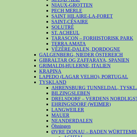
NIAUX-GROTTEN
PECH MERLE
SAINT HILAIRE-LA-FORET
SAINT-CÉSAIRE
SOLUTRÉ
ST. ACHEUL
TARASCON – FORHISTORISK PARK
TERRA AMATA
VÉZÈRE-DALEN, DORDOGNE
GALGENBERG, NIEDER ÖSTEREICH
GIBRALTAR OG ZAFFARAYA, SPANIEN
GRIMALDI-HULERNE, ITALIEN
KRAPINA
LAPEDO (LAGAR VELHO), PORTUGAL
TYSKLAND
AHRENSBURG TUNNELDAL, TYSKL
BILZINGSLEBEN
DRELSDORF – VERDENS NORDLIGS
EHRINGSDORF (WEIMER)
LANGWEILER
MAUER
NEANDERDALEN
Öhningen
ØVRE DONAU – BADEN WÜRTTEMB